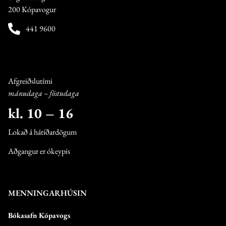
200 Kópavogur
441 9600
Afgreiðslutími
mánudaga – föstudaga
kl. 10 – 16
Lokað á hátíðardögum
Aðgangur er ókeypis
MENNINGARHÚSIN
Bókasafn Kópavogs