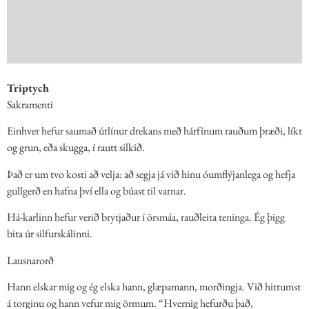
Triptych
Sakramenti
Einhver hefur saumað útlínur drekans með hárfínum rauðum þræði, líkt
og grun, eða skugga, í rautt silkið.
Það er um tvo kosti að velja: að segja já við hinu óumflýjanlega og hefja
gullgerð en hafna því ella og búast til varnar.
Há-karlinn hefur verið brytjaður í örsmáa, rauðleita teninga. Ég þigg
bita úr silfurskálinni.
Lausnarorð
Hann elskar mig og ég elska hann, glæpamann, morðingja. Við hittumst
á torginu og hann vefur mig örmum. “Hvernig hefurðu það,