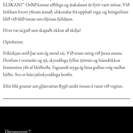
ELSKAN?” Orðið kemur eðlilega og átakalaust út fyrir varir mínar. Við
höldum hvort yfirum annað, elskendur frá upphafi vega, og hringsólum
hlið við hlið innan um óljósan fjöldann.
Hver var sá guð sem skapaði okkur að skilja?
Opinberun
Fríkirkjan stóð þar sem ég stend nú. Við erum mörg við þessa messu.
Horfum í vesturátt og sjá, skyndilega fyllist tjörnin og húmdökkur
himinninn yfir af blóðroða. Fagnandi teyga ég hina gullnu veig meðan
býðst. Svo er hún jafnskyndilega horfin.
Eftir lifir grunur um gljásvartan flygil undir ísnum á vatni við veginn.
Digranesvegi 7