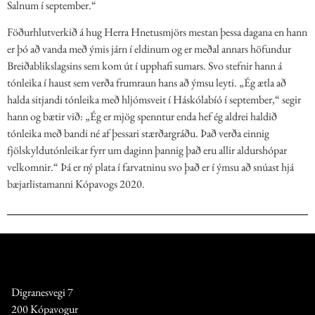
Salnum í september.“
Föðurhlutverkið á hug Herra Hnetusmjörs mestan þessa dagana en hann
er þó að vanda með ýmis járn í eldinum og er meðal annars höfundur
Breiðablikslagsins sem kom út í upphafi sumars. Svo stefnir hann á
tónleika í haust sem verða frumraun hans að ýmsu leyti. „Ég ætla að
halda sitjandi tónleika með hljómsveit í Háskólabíó í september,“ segir
hann og bætir við: „Ég er mjög spenntur enda hef ég aldrei haldið
tónleika með bandi né af þessari stærðargráðu. Það verða einnig
fjölskyldutónleikar fyrr um daginn þannig það eru allir aldurshópar
velkomnir.“ Þá er ný plata í farvatninu svo það er í ýmsu að snúast hjá
bæjarlistamanni Kópavogs 2020.
Digranesvegi 7
200 Kópavogur