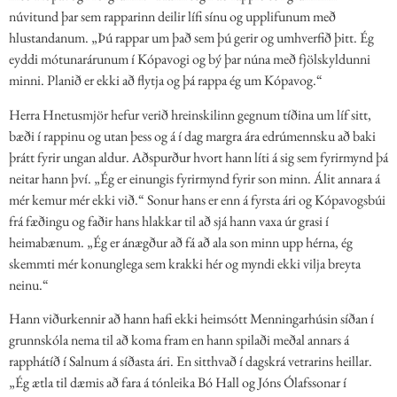
núvitund þar sem rapparinn deilir lífi sínu og upplifunum með
hlustandanum. „Þú rappar um það sem þú gerir og umhverfið þitt. Ég
eyddi mótunarárunum í Kópavogi og bý þar núna með fjölskyldunni
minni. Planið er ekki að flytja og þá rappa ég um Kópavog.“
Herra Hnetusmjör hefur verið hreinskilinn gegnum tíðina um líf sitt,
bæði í rappinu og utan þess og á í dag margra ára edrúmennsku að baki
þrátt fyrir ungan aldur. Aðspurður hvort hann líti á sig sem fyrirmynd þá
neitar hann því. „Ég er einungis fyrirmynd fyrir son minn. Álit annara á
mér kemur mér ekki við.“ Sonur hans er enn á fyrsta ári og Kópavogsbúi
frá fæðingu og faðir hans hlakkar til að sjá hann vaxa úr grasi í
heimabænum. „Ég er ánægður að fá að ala son minn upp hérna, ég
skemmti mér konunglega sem krakki hér og myndi ekki vilja breyta
neinu.“
Hann viðurkennir að hann hafi ekki heimsótt Menningarhúsin síðan í
grunnskóla nema til að koma fram en hann spilaði meðal annars á
rapphátíð í Salnum á síðasta ári. En sitthvað í dagskrá vetrarins heillar.
„Ég ætla til dæmis að fara á tónleika Bó Hall og Jóns Ólafssonar í