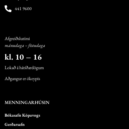
441 9600
Afgreiðslutími
mánudaga – föstudaga
kl. 10 – 16
Lokað á hátíðardögum
Aðgangur er ókeypis
MENNINGARHÚSIN
Bókasafn Kópavogs
Gerðarsafn