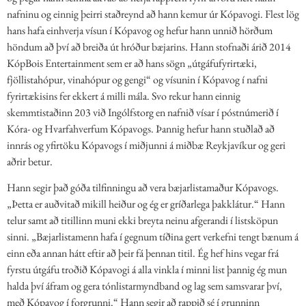
nafninu og einnig þeirri staðreynd að hann kemur úr Kópavogi. Flest lög
hans hafa einhverja vísun í Kópavog og hefur hann unnið hörðum
höndum að því að breiða út hróður bæjarins. Hann stofnaði árið 2014
KópBois Entertainment sem er að hans sögn „útgáfufyrirtæki,
fjöllistahópur, vinahópur og gengi“ og vísunin í Kópavog í nafni
fyrirtækisins fer ekkert á milli mála. Svo rekur hann einnig
skemmtistaðinn 203 við Ingólfstorg en nafnið vísar í póstnúmerið í
Kóra- og Hvarfahverfum Kópavogs. Þannig hefur hann stuðlað að
innrás og yfirtöku Kópavogs í miðjunni á miðbæ Reykjavíkur og geri
aðrir betur.
Hann segir það góða tilfinningu að vera bæjarlistamaður Kópavogs.
„Þetta er auðvitað mikill heiður og ég er gríðarlega þakklátur.“ Hann
telur samt að titillinn muni ekki breyta neinu afgerandi í listsköpun
sinni. „Bæjarlistamenn hafa í gegnum tíðina gert verkefni tengt bænum á
einn eða annan hátt eftir að þeir fá þennan titil. Ég hef hins vegar frá
fyrstu útgáfu troðið Kópavogi á alla vinkla í minni list þannig ég mun
halda því áfram og gera tónlistarmyndband og lag sem samsvarar því,
með Kópavog í forgrunni.“ Hann segir að rappið sé í grunninn