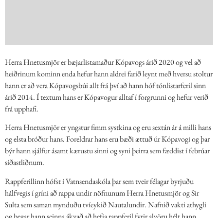
Herra Hnetusmjör er bæjarlistamaður Kópavogs árið 2020 og vel að
heiðrinum kominn enda hefur hann aldrei farið leynt með hversu stoltur
hann er að vera Kópavogsbúi allt frá því að hann hóf tónlistarferil sinn
árið 2014. Í textum hans er Kópavogur alltaf í forgrunni og hefur verið
frá upphafi.
Herra Hnetusmjör er yngstur fimm systkina og eru sextán ár á milli hans
og elsta bróður hans. Foreldrar hans eru bæði ættuð úr Kópavogi og þar
býr hann sjálfur ásamt kærustu sinni og syni þeirra sem fæddist í febrúar
síðastliðnum.
Rappferillinn hófst í Vatnsendaskóla þar sem tveir félagar byrjuðu
hálfvegis í gríni að rappa undir nöfnunum Herra Hnetusmjör og Sir
Sulta sem saman mynduðu tvíeykið Nautalundir. Nafnið vakti athygli
og þegar hann seinna ákvað að hefja rappferil fyrir alvöru hélt hann