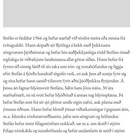
Stefán er fæddur 1966 og hefur starfað við tónlist meira eða minna frá
tvítugsaldri. Hann skipaði sér fljótlega á bekk með þekktustu
söngvurum þjóðarinnar og hefur hin auðþekkjanlega rödd Stefáns ómað
reglulega úr viðtækjum landsmanna allar götur síðan. Hann hefur frá
fyrstu tíð einnig látið til sín taka sem tón- og textahöfundur og liggja
eftir Stefán á fjórða hundrað útgefin verk, en auk þess að semja fyrir sig
og sína hefur hann samið töluvert fyrir aðra þjóðþekkta flytjendur. Á
þessu ári fagnar hljómsveit Stefáns, Sálin hans Jóns míns, 30 ára
starfsafmæli, en sú sveit hefur hljóðritað á annan tug hljómplatna. Þá
hefur Stefán sent frá sér sjö plötur undir eigin nafni, auk platna með
ýmsum öðrum. Hann hefur hlotið ýmsar viðurkenningar í gegnum árin,
m.a. Íslensku tónlistarverðlaunin, jafnt sem söngvari og höfundur.
Stefán hefur sinnt félagsstörfum nokkuð, sat m.a. um skeið í stjórn
Félags tónskálda og textahöfunda og hefur undanfarin ár setið í stjórn