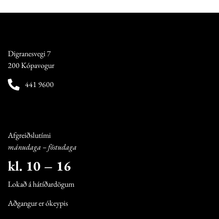
Digranesvegi 7
200 Kópavogur
441 9600
Afgreiðslutími
mánudaga – föstudaga
kl. 10 – 16
Lokað á hátíðardögum
Aðgangur er ókeypis