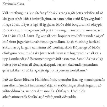
Kvennaskólans.
Við útnefninguna lýsti Stefán yfir þakklæti og sagði þetta tækifæri til að
láta gott af sér leiða í bæjarfélaginu, en hann hefur verið Kópavogsbúi í
ríflega 20 ár. „Í fyrsta lagi vil ég gjarna bjóða eldri borgurum til ókeypis
tónleika í Salnum og mun það gert í minningu Láru ömmu minnar, sem
lést í hárri elli s.l. haust. Ég veit að þessi hópur er svolítið út undan og of
lítið sinnt þegar kemur að menningarmálum. En ég vil einnig horfa til
æskunnar og langar í samvinnu við Tónlistarskóla Kópavogs að bjóða
efnilegum nemum að taka þátt í tónleikum sem hugmyndin er að setja
upp í sambandi við Barnamenningarhátíð næsta vor. Samhliða því vil ég
freista þess að efna til sönglagakeppni, þar sem skapandi nemendum
gefst tækifæri til að fá lag eftir sig flutt á þessum tónleikum.“
Það var Karen Elísabet Halldórsdóttir, formaður lista- og menningarráðs
sem afhenti Stefáni innrammað skjal til staðfestingar tilnefningunni að
viðstöddum bæjarstjóra Ármanni Kr. Ólafssyni. Undir lok
athafnarinnar tók Stefán lagið við fögnuð viðstaddra.