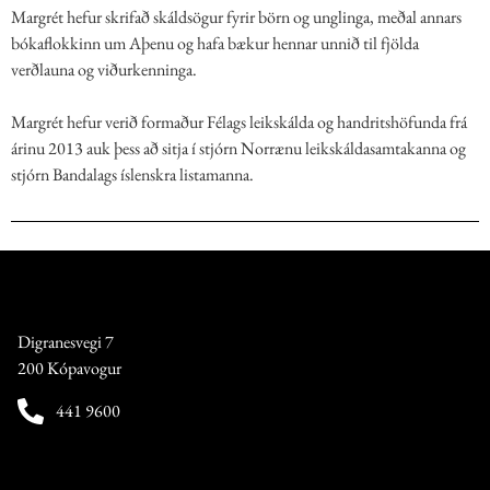
Margrét hefur skrifað skáldsögur fyrir börn og unglinga, meðal annars
bókaflokkinn um Aþenu og hafa bækur hennar unnið til fjölda
verðlauna og viðurkenninga.
Margrét hefur verið formaður Félags leikskálda og handritshöfunda frá
árinu 2013 auk þess að sitja í stjórn Norrænu leikskáldasamtakanna og
stjórn Bandalags íslenskra listamanna.
Digranesvegi 7
200 Kópavogur
441 9600