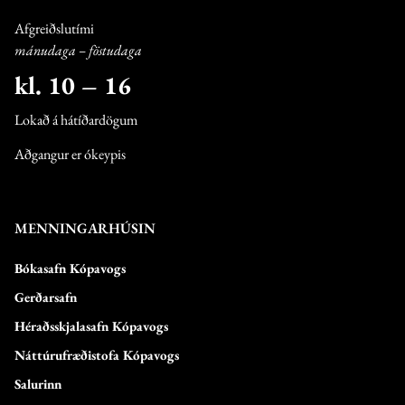
Afgreiðslutími
mánudaga – föstudaga
kl. 10 – 16
Lokað á hátíðardögum
Aðgangur er ókeypis
MENNINGARHÚSIN
Bókasafn Kópavogs
Gerðarsafn
Héraðsskjalasafn Kópavogs
Náttúrufræðistofa Kópavogs
Salurinn