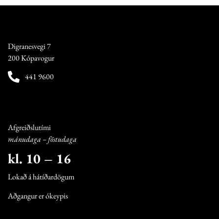
Digranesvegi 7
200 Kópavogur
441 9600
Afgreiðslutími
mánudaga – föstudaga
kl. 10 – 16
Lokað á hátíðardögum
Aðgangur er ókeypis