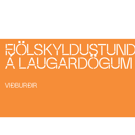
Náttúrufræðistofu Kópavogs. Þátttaka er ókeypis og allir
velkomnir.
FJÖLSKYLDUSTUND
Á LAUGARDÖGUM
VIÐBURÐIR